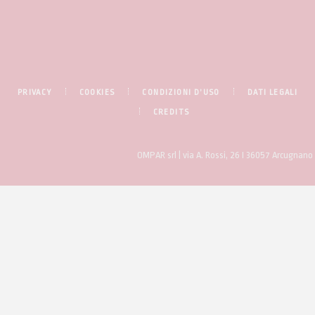
PRIVACY
COOKIES
CONDIZIONI D’USO
DATI LEGALI
CREDITS
OMPAR srl | via A. Rossi, 26 I 36057 Arcugnan